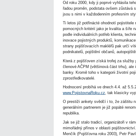
Od roku 2000, kdy ji poprvé vyhlásila te
řadou proměn, podstata ovšem zůstává stál
jsou s nimi v každodenním profesním sty
Ti letos již potřinácté ohodnotí pojistite
pomocných kritérií jako je kvalita a šíř
podle individuálních potřeb klienta, techn
inovace pojistných produktů, komunikace
strany pojišťovacích makléřů pak určí vít
podnikatelů, pojištění občanů, autopojištěn
Která z pojišťoven získá trofej za služb
členové AČPM (většinová část trhu), ale i
banky. Kromě toho v kategorii životní poji
zprostředkovatelé.
Hodnocení probíhá ve dnech 4.4. až 5.5.
www.PojistovnaRoku.cz
, tak klasicky vy
O prestiži ankety svědčí i to, že záštitu
generálním partnerem je již popáté ren
republika.
Jak se již stalo tradicí, organizátoři v rá
mimořádný přínos v oblasti pojištovnictví
Menčík (Pojišťovna roku 2003), Petr Pavl