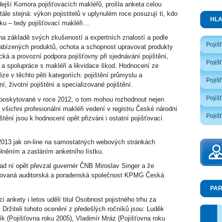
hdejší Komora pojišťovacích makléřů, prošla anketa celou
e stejná: výkon pojistitelů v uplynulém roce posuzují ti, kdo
HL
ku – tedy pojišťovací makléři…
le na základě svých zkušeností a expertních znalostí a podle
Pojiš
e nabízených produktů, ochota a schopnost upravovat produkty
ická a provozní podpora pojišťovny při sjednávání pojištění,
Pojiš
 a spolupráce s makléři a likvidace škod. Hodnocení ze
ěze v těchto pěti kategoriích: pojištění průmyslu a
Pojiš
í, životní pojištění a specializované pojištění.
Pojišť
y poskytované v roce 2012, o tom mohou rozhodnout nejen
 všichni profesionální makléři vedení v registru České národní
Pojišť
štění jsou k hodnocení opět přizváni i ostatní pojišťovací
2013 jak on-line na samostatných webových stránkách
plněním a zasláním anketního lístku.
 nad ní opět převzal guvernér ČNB Miroslav Singer a že
omovaná auditorská a poradenská společnost KPMG Česká
PAR
mci ankety i letos udělí titul Osobnost pojistného trhu za
. Držiteli tohoto ocenění z předešlých ročníků jsou: Luděk
ík (Pojišťovna roku 2005), Vladimír Mráz (Pojišťovna roku