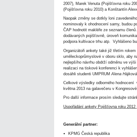
2007), Marek Venuta (Pojišťovna roku 2008
(Pojišťovna roku 2010) a Konštantín Alex
Naopak změny se dotkly loni zavedené
nominovaly k ohodnocení samy, budou pod
ČAP hodnotit makléře ze seznamu členů AČ
dodávaných pojišťovně, úroveň komunikace
podpora kultivace trhu atp. Vyhlášeno bu
Organizátoři ankety také již třetím roke
uměleckoprůmyslové v oboru sklo, aby nav
nejlepšího návrhu obdrží odměnu ve výš
realizaci na tiskové konferenci k vyhláš
dosáhli studenti UMPRUM
Alena Hájková
Celkové výsledky odborného hodnocení 
května 2013 na galavečeru v Kongresové
Pro další informace prosím sledujte strá
Uspořádání ankety Pojišťovna roku 2012 p
Generální partner:
KPMG Česká republika