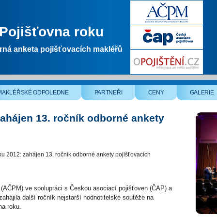
Pojišťovna roku
ná anketa pojišťovacích makléřů
MAKLÉŘSKÉ ODPOLEDNE
PARTNEŘI
CENY
GALERIE
zahájen 13. ročník odborné ankety
ku 2012: zahájen 13. ročník odborné ankety pojišťovacích
 (AČPM) ve spolupráci s Českou asociací pojišťoven (ČAP) a
hájila další ročník nejstarší hodnotitelské soutěže na
na roku.