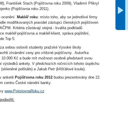
), František Stach (Pojišťovna roku 2009), Vladimír Přikryl
ejenko (Pojišťovna roku 2011).
ho ocenění
Makléř roku
: místo toho, aby se jednotlivé firmy
le modifikovaných pravidel zástupci členských pojišťoven
PM. Kritéria zůstávají stejná - kvalita podkladů
 makléř-pojišťovna a makléř-klient, správa pojištění,
de Top 5.
m za sebou oslovili studenty pražské Vysoké školy
rhli ztvárnění ceny pro vítězné pojišťovny. Autor/ka
i 10.000 Kč a bude mít možnost osobně představit svou
ení výsledků ankety. V předchozích ročnících tohoto úspěchu
(skleněné polštáře) a
Jakub Petr
(křišťálové koule).
v anketě
Pojišťovna roku 2012
budou prezentovány dne 22.
m centru České národní banky.
nky
www.PojistovnaRoku.cz
odpořili: