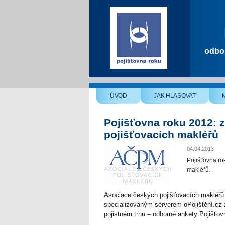
odbor
ÚVOD
JAK HLASOVAT
Pojišťovna roku 2012: 
pojišťovacích makléřů
04.04.2013
Pojišťovna ro
makléřů.
Asociace českých pojišťovacích makléřů
specializovaným serverem oPojištění.cz za
pojistném trhu – odborné ankety Pojišťov