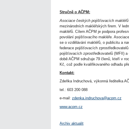
Stručně o AČPM:
Asociace českých pojišťovacích makléřů
mezinárodních makléřských firem. V ledn
makléřů. Cílem AČPM je podpora profesní
povolání pojišťovacího makléře. Asociace 
se o vzdělávání makléřů, o publicitu a 
federace pojišťovacích zprostředkovatel
pojišťovacích zprostředkovatelů (WFII) a
době AČPM sdružuje 79 členů, kteří v roc
Kč, což podle kvalifikovaného odhadu p
Kontakt:
Zdeňka Indruchová, výkonná ředitelka 
tel.: 603 200 088
e-mail:
zdenka.indruchova@acpm.cz
www.acpm.cz
Archiv aktualit