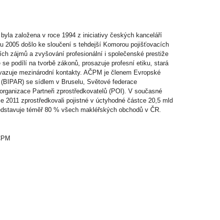
byla založena v roce 1994 z iniciativy českých kanceláří
u 2005 došlo ke sloučení s tehdejší Komorou pojišťovacích
ch zájmů a zvyšování profesionální i společenské prestiže
se podílí na tvorbě zákonů, prosazuje profesní etiku, stará
navazuje mezinárodní kontakty. AČPM je členem Evropské
ů (BIPAR) se sídlem v Bruselu, Světové federace
 organizace Partneři zprostředkovatelů (POI). V současné
e 2011 zprostředkovali pojistné v úctyhodné částce 20,5 mld
ředstavuje téměř 80 % všech makléřských obchodů v ČR.
AČPM