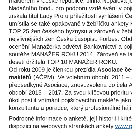
makléřem v České republice. Jiřina Nepalová j
Nadačního fondu pro podporu vzdělávání v pojiš
získala titul Lady Pro u příležitosti vyhlášení 
umístila se také opakovaně v žebříčku ankety
TOP 25 žen českého byznysu a zároveň v žebř
nejvlivnějších žen Česka časopisu Forbes. Ob
ocenění Manažerka odvětví Bankovnictví a poji
soutěže MANAŽER ROKU 2014. Zároveň se tak
deseti držitelů TOP 10 MANAŽER ROKU.
Od roku 2009 je členkou prezídia
Asociace če
makléřů
(AČPM). Ve volebním období 2011 – 2
předsedkyně Asociace, znovuzvolena do čela 
období 2015 – 2017. Za svou klíčovou prioritu 
úkol posílit vnímání pojišťovacího makléře jak
konzultanta a poradce, který profesionálně hájí
Podrobné informace o anketě, její historii i krit
dispozici na webových stránkách ankety
www.p