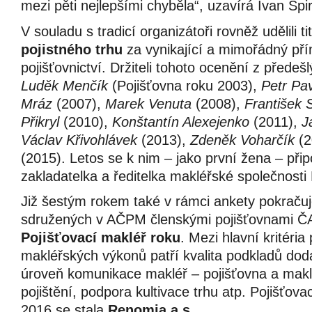
mezi pěti nejlepšími chyběla“, uzavírá Ivan Šp
V souladu s tradicí organizátoři rovněž udělili ti
pojistného trhu
za vynikající a mimořádný pří
pojišťovnictví. Držiteli tohoto ocenění z předeš
Luděk Menčík
(Pojišťovna roku 2003),
Petr Pav
Mráz
(2007),
Marek Venuta
(2008),
František 
Přikryl
(2010),
Konštantín Alexejenko
(2011),
J
Václav Křivohlávek
(2013),
Zdeněk Voharčík
(2
(2015). Letos se k nim – jako první žena – přip
zakladatelka a ředitelka makléřské společnost
Již šestým rokem také v rámci ankety pokraču
sdružených v AČPM členskými pojišťovnami 
Pojišťovací makléř roku
. Mezi hlavní kritéri
makléřských výkonů patří kvalita podkladů dod
úroveň komunikace makléř – pojišťovna a maklé
pojištění, podpora kultivace trhu atp. Pojišťo
2016 se stala
Renomia a.s.