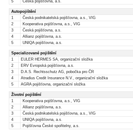
5
Česká pojišťovna, a.s.
Autopojištění
1
Česká podnikatelská pojišťovna, a.s., VIG
2
Kooperativa pojišťovna, a.s., VIG
3
Česká pojišťovna, a.s.
4
Allianz pojišťovna, a.s.
5
UNIQA pojišťovna, a.s.
Specializované pojištění
1
EULER HERMES SA, organizační složka
2
ERV Evropská pojišťovna, a.s.
3
D.A.S. Rechtsschutz AG, pobočka pro ČR
4
Atradius Credit Insurance N.V., organizační složka
5
AGRA pojišťovna, organizační složka
Životní pojištění
1
Kooperativa pojišťovna, a.s., VIG
2
Allianz pojišťovna, a.s.
3
Česká podnikatelská pojišťovna, a.s., VIG
4
UNIQA pojišťovna, a.s.
5
Pojišťovna České spořitelny, a.s.