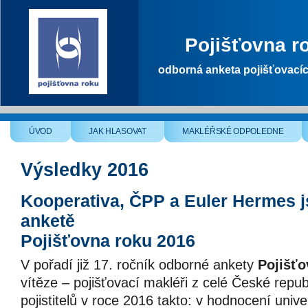
Pojišťovna r
odborná anketa pojišťovací
ÚVOD
JAK HLASOVAT
MAKLÉŘSKÉ ODPOLEDNE
Výsledky 2016
Kooperativa, ČPP a Euler Hermes js
anketě
Pojišťovna roku 2016
V pořadí již 17. ročník odborné ankety
Pojišťo
vítěze – pojišťovací makléři z celé České repub
pojistitelů v roce 2016 takto: v hodnocení univ