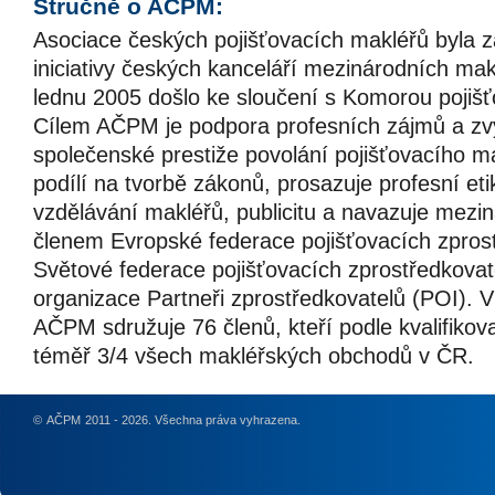
Stručně o AČPM:
Asociace českých pojišťovacích makléřů byla z
iniciativy českých kanceláří mezinárodních mak
lednu 2005 došlo ke sloučení s Komorou pojiš
Cílem AČPM je podpora profesních zájmů a zvy
společenské prestiže povolání pojišťovacího m
podílí na tvorbě zákonů, prosazuje profesní eti
vzdělávání makléřů, publicitu a navazuje mezin
členem Evropské federace pojišťovacích zpros
Světové federace pojišťovacích zprostředkovat
organizace Partneři zprostředkovatelů (POI).
AČPM sdružuje 76 členů, kteří podle kvalifikov
téměř 3/4 všech makléřských obchodů v ČR.
©
AČPM
2011 - 2026. Všechna práva vyhrazena.