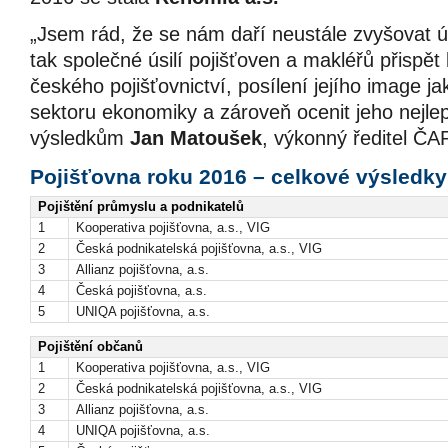
„Jsem rád, že se nám daří neustále zvyšovat 
tak společné úsilí pojišťoven a makléřů přispět
českého pojišťovnictví, posílení jejího image 
sektoru ekonomiky a zároveň ocenit jeho nejle
výsledkům
Jan Matoušek
, výkonný ředitel ČAP
Pojišťovna roku 2016 – celkové výsledky
Pojištění průmyslu a podnikatelů
1
Kooperativa pojišťovna, a.s., VIG
2
Česká podnikatelská pojišťovna, a.s., VIG
3
Allianz pojišťovna, a.s.
4
Česká pojišťovna, a.s.
5
UNIQA pojišťovna, a.s.
Pojištění občanů
1
Kooperativa pojišťovna, a.s., VIG
2
Česká podnikatelská pojišťovna, a.s., VIG
3
Allianz pojišťovna, a.s.
4
UNIQA pojišťovna, a.s.