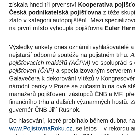
získala hned tři prvenství
Kooperativa pojišť
Česká podnikatelská pojišťovna
z téže skupi
zlato v kategorii autopojištění. Mezi specializ
na první místo vyhoupla pojišťovna
Euler Her
Výsledky ankety dnes oznámili vyhlašovatelé a 
nejstarší odborné soutěže na pojistném trhu:
A
pojišťovacích makléřů (AČPM)
ve spolupráci s
pojišťoven (ČAP)
a specializovaným serverem O
Galavečera k dekorování vítězů v Kongresové
národní banky v Praze se zúčastnilo na dvě st
manažerů pojišťoven, zástupců ČNB a MF, před
finančního trhu a dalších významných hostů. Zá
guvernér ČNB Jiří Rusnok.
Do hlasování, které probíhalo během dubna na
www.PojistovnaRoku.cz
, se letos – v rekordu 