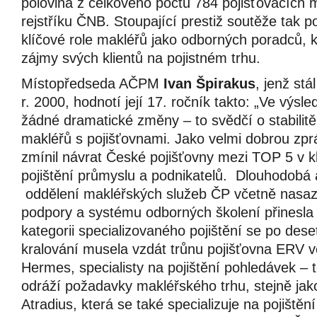
polovina z celkového počtu 784 pojišťovacích
rejstříku ČNB. Stoupající prestiž soutěže tak 
klíčové role makléřů jako odborných poradců, k
zájmy svých klientů na pojistném trhu.
Místopředseda AČPM
Ivan Špirakus
, jenž stá
r. 2000, hodnotí její 17. ročník takto: „Ve výsle
žádné dramatické změny – to svědčí o stabilitě
makléřů s pojišťovnami. Jako velmi dobrou zprá
zmínil návrat České pojišťovny mezi TOP 5 v kl
pojištění průmyslu a podnikatelů. Dlouhodobá
oddělení makléřských služeb ČP včetně nasaz
podpory a systému odborných školení přinesla
kategorii specializovaného pojištění se po deset
kralování musela vzdát trůnu pojišťovna ERV 
Hermes, specialisty na pojištění pohledávek – 
odráží požadavky makléřského trhu, stejně jako
Atradius, která se také specializuje na pojištěn