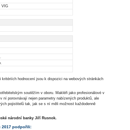
, VIG
.
.
i i kritériích hodnocení jsou k dispozici na webových stránkách
potřebitelským soutěžím v oboru. Makléři jako profesionálové v
ů v ní porovnávají nejen parametry nabízených produktů, ale
ých pojistitelů tak, jak se s ní měli možnost každodenně
eské národní banky Jiří Rusnok.
 2017 podpořili: