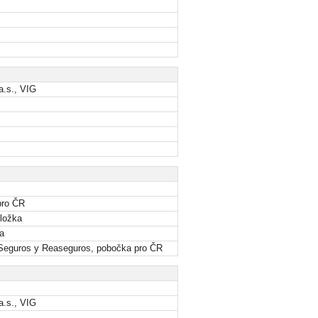
a.s., VIG
pro ČR
ložka
a
 Seguros y Reaseguros, pobočka pro ČR
a.s., VIG