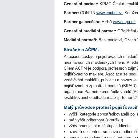
Generální partner:
KPMG Česká republ
Partner:
CONTIN
www.contin.cz
, Sdruž
Partner galavečera:
EFPA
www.efpa.cz
Generální mediální partner:
OPojištění
Mediální partneři:
Bankovnictví, Czech T
Stručně o AČPM:
Asociace českých pojišťovacích makléřů b
mezinárodních makléřských firem. V ledn
Cílem AČPM je podpora profesních zájmů 
pojišťovacího makléře. Asociace se podílí
vzdělávání makléřů, publicitu a navazuj
pojišťovacích zprostředkovatelů (BIPAR),
organizace Partneři zprostředkovatelů (
kvalifikovaného odhadu realizují téměř 
Malý průvodce profesí pojišťovací
vyšší kategorie zprostředkovatelů poji
má vyšší odbornost (zkoušku)
vždy pracuje jako zástupce klienta
uzavírá s klientem smlouvu o odborné 
věnuje se především pojištění firem a 