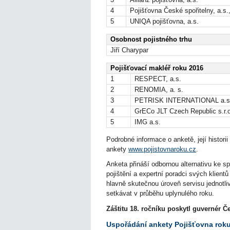
4
Pojišťovna České spořitelny, a.s.
5
UNIQA pojišťovna, a.s.
Osobnost pojistného trhu
Jiří Charypar
Pojišťovací makléř roku 2016
1
RESPECT, a.s.
2
RENOMIA, a. s.
3
PETRISK INTERNATIONAL a.s
4
GrECo JLT Czech Republic s.r.o
5
IMG a.s.
Podrobné informace o anketě, její histori
ankety
www.pojistovnaroku.cz
.
Anketa přináší odbornou alternativu ke s
pojištění a expertní poradci svých klient
hlavně skutečnou úroveň servisu jednotliv
setkávat v průběhu uplynulého roku.
Záštitu 18. ročníku poskytl guvernér Č
Uspořádání ankety Pojišťovna roku