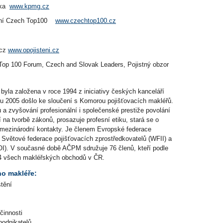
ika
www.kpmg.cz
ení Czech Top100
www.czechtop100.cz
.cz
www.opojisteni.cz
op 100 Forum, Czech and Slovak Leaders, Pojistný obzor
yla založena v roce 1994 z iniciativy českých kanceláří
u 2005 došlo ke sloučení s Komorou pojišťovacích makléřů.
a zvyšování profesionální i společenské prestiže povolání
 na tvorbě zákonů, prosazuje profesní etiku, stará se o
e mezinárodní kontakty. Je členem Evropské federace
 Světové federace pojišťovacích zprostředkovatelů (WFII) a
POI). V současné době AČPM sdružuje 76 členů, kteří podle
3/4 všech makléřských obchodů v ČR.
ho makléře:
štění
činnosti
podnikatelů