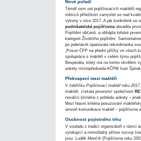
Nové pořadí
Téměř osm set pojišťovacích makléřů re
měsíců příležitost zamyslet se nad kvali
výkony v roce 2017. A jak konkrétně se o
podnikatelská pojišťovna
obsadila první
Pojištění občanů, a obhájila loňské prvens
kategorii Životního pojištění. Samostatnou
po jedenácté opanovala rekordmanka so
„Posun ČPP na přední příčky ve všech k
spolupráce s makléři v celém týmu pojiš
Besperáta, který má na tomto skvělém vý
ankety místopředseda AČPM
Ivan Špira
Překvapení mezi makléři
V žebříčku
Pojišťovací makléř roku 2017
makléři, získala prvenství společnost
RE
nováčci (míněno z pohledu ankety – jinak 
Mezi hlavní kritéria posuzování makléřsk
úroveň komunikace makléř – pojišťovna a m
Osobnost pojistného trhu
V souladu s tradicí organizátoři v rámci an
vynikající a mimořádný přínos rozvoji čes
jsou:
Luděk Menčík
(Pojišťovna roku 200