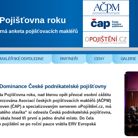
Pojišťovna roku
ná anketa pojišťovacích makléřů
MAKLÉŘSKÉ ODPOLEDNE
PARTNEŘI
CENY
GALERIE
 Dominance České podnikatelské pojišťovny
a Pojišťovna roku, nad kterou opět převzal osobní záštitu
ganizována Asociací českých pojišťovacích makléřů (AČPM)
ťoven (ČAP) a specializovaným serverem oPojištění.cz, má
atého slavíka“ si odnesla Česká podnikatelská pojišťovna,
ískala hned tři první a jedno druhé místo. Do čela
 pojištění se po roční pauze vrátila ERV Evropská