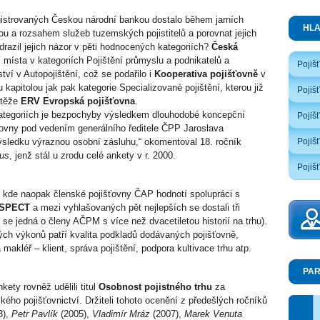
gistrovaných Českou národní bankou dostalo během jarních
HL
tou a rozsahem služeb tuzemských pojistitelů a porovnat jejich
drazil jejich názor v pěti hodnocených kategoriích?
Česká
 místa v kategoriích Pojištění průmyslu a podnikatelů a
Pojiš
tví v Autopojištění, což se podařilo i
Kooperativa pojišťovně
v
 kapitolou jak pak kategorie Specializované pojištění, kterou již
Pojiš
utěže
ERV Evropská pojišťovna
.
ategoriích je bezpochyby výsledkem dlouhodobé koncepční
Pojiš
ťovny pod vedením generálního ředitele ČPP Jaroslava
Pojišť
sledku výraznou osobní zásluhu,“ okomentoval 18. ročník
kus
, jenž stál u zrodu celé ankety v r. 2000.
Pojišť
, kde naopak členské pojišťovny ČAP hodnotí spolupráci s
SPECT
a mezi vyhlašovaných pět nejlepších se dostali tři
se jedná o členy AČPM s více než dvacetiletou historií na trhu).
ých výkonů patří kvalita podkladů dodávaných pojišťovně,
akléř – klient, správa pojištění, podpora kultivace trhu atp.
PAR
kety rovněž udělili titul
Osobnost pojistného trhu
za
kého pojišťovnictví. Držiteli tohoto ocenění z předešlých ročníků
3),
Petr Pavlík
(2005),
Vladimír Mráz
(2007),
Marek Venuta