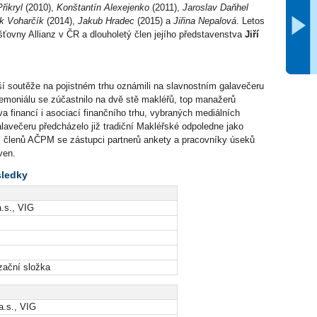
Přikryl
(2010),
Konštantín Alexejenko
(2011),
Jaroslav Daňhel
k Voharčík
(2014),
Jakub Hradec
(2015) a
Jiřina Nepalová
. Letos
jišťovny Allianz v ČR a dlouholetý člen jejího představenstva
Jiří
rší soutěže na pojistném trhu oznámili na slavnostním galavečeru
moniálu se zúčastnilo na dvě stě makléřů, top manažerů
va financí i asociací finančního trhu, vybraných mediálních
lavečeru předcházelo již tradiční Makléřské odpoledne jako
í členů AČPM se zástupci partnerů ankety a pracovníky úseků
ven.
sledky
.s., VIG
zační složka
a.s., VIG