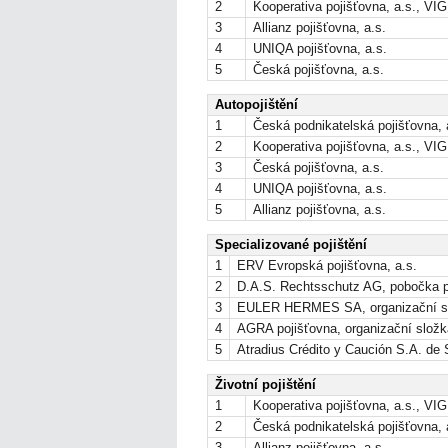
2
Kooperativa pojišťovna, a.s., VIG
3
Allianz pojišťovna, a.s.
4
UNIQA pojišťovna, a.s.
5
Česká pojišťovna, a.s.
Autopojištění
1
Česká podnikatelská pojišťovna, 
2
Kooperativa pojišťovna, a.s., VIG
3
Česká pojišťovna, a.s.
4
UNIQA pojišťovna, a.s.
5
Allianz pojišťovna, a.s.
Specializované pojištění
1
ERV Evropská pojišťovna, a.s.
2
D.A.S. Rechtsschutz AG, pobočka 
3
EULER HERMES SA, organizační s
4
AGRA pojišťovna, organizační složk
5
Atradius Crédito y Caución S.A. de
Životní pojištění
1
Kooperativa pojišťovna, a.s., VIG
2
Česká podnikatelská pojišťovna, 
3
Allianz pojišťovna, a.s.