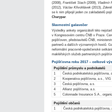
(2008),
František Stach
(2009),
Vladimír 
(2012),
Václav Křivohlávek
(2013),
Zdeně
se k nim připojil jeden ze zakladatelů po
Charypar
.
Slavnostní galavečer
Výsledky ankety organizátoři této nejsta
v Kongresovém centru ČNB v Praze. Cere
pojišťoven, představitelů ČNB, ministerst
partnerů a dalších významných hostů. Ga
neformální pracovně-společenské setkán
makléřských služeb partnerských pojišťo
Pojišťovna roku 2017 – celkové vý
Pojištění průmyslu a podnikatelů
1
Česká podnikatelská pojišťovna, a
2
Kooperativa pojišťovna, a.s., VIG
3
Česká pojišťovna, a.s.
4
Allianz pojišťovna, a.s.
5
Colonnade Insurance S.A., organi
Pojištění občanů
1
Česká podnikatelská pojišťovna, 