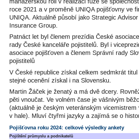
manažerskou roli v realizaci fúze se společno
roce 2021 a v proměně UNIQA pojišťovny ve fi
UNIQA. Aktuálně působí jako Strategic Adviso
Insurance Group.
Patnáct let byl členem prezídia České asociace
rady České kanceláře pojistitelů. Byl i vicepre
asociace pojišťoven a členem Správní rady Sl
pojistitelů
V České republice získal celkem sedmkrát titul
stejné ocenění získal i na Slovensku.
Martin Žáček je ženatý a má dvě dcery. Rovn
pěti vnoučat. Ve volném čase je vášnivým běžce
(aktuálně je českým veteránským vicemistrem
v hale). Mluví čtyřmi jazyky a zajímá se o histori
Pojišťovna roku 2024: celkové výsledky ankety
Pojištění průmyslu a podnikatelů