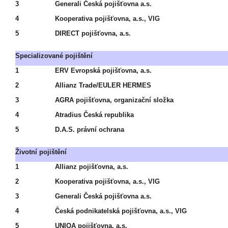
3
Generali Česká pojišťovna a.s.
4
Kooperativa pojišťovna, a.s., VIG
5
DIRECT pojišťovna, a.s.
Specializované pojištění
1
ERV Evropská pojišťovna, a.s.
2
Allianz Trade/EULER HERMES
3
AGRA pojišťovna, organizační složka
4
Atradius Česká republika
5
D.A.S. právní ochrana
Životní pojištění
1
Allianz pojišťovna, a.s.
2
Kooperativa pojišťovna, a.s., VIG
3
Generali Česká pojišťovna a.s.
4
Česká podnikatelská pojišťovna, a.s., VIG
5
UNIQA pojišťovna, a.s.