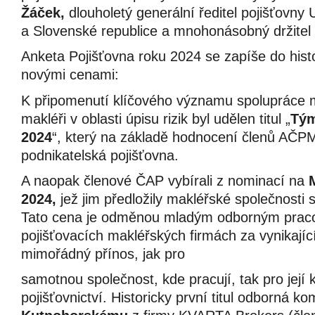
Žáček,
dlouholetý generální ředitel pojišťovny
a Slovenské republice a mnohonásobný držitel t
Anketa Pojišťovna roku 2024 se zapíše do hist
novými cenami:
K připomenutí klíčového významu spolupráce mez
makléři v oblasti úpisu rizik byl udělen titul „
Tým
2024
“, který na základě hodnocení členů AČP
podnikatelská pojišťovna.
A naopak členové ČAP vybírali z nominací na
2024,
jež jim předložily makléřské společnost
Tato cena je odměnou mladým odborným pracov
pojišťovacích makléřských firmách za vynikajíc
mimořádný přínos, jak pro
samotnou společnost, kde pracují, tak pro její k
pojišťovnictví. Historicky první titul odborná ko