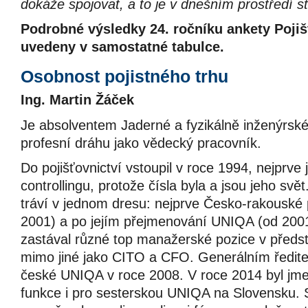
dokáže spojovat, a to je v dnešním prostředí st
Podrobné výsledky 24. ročníku ankety Poji
uvedeny v samostatné tabulce.
Osobnost pojistného trhu
Ing. Martin Žáček
Je absolventem Jaderné a fyzikálně inženýrské f
profesní dráhu jako vědecký pracovník.
Do pojišťovnictví vstoupil v roce 1994, nejprve 
controllingu, protože čísla byla a jsou jeho svět
tráví v jednom dresu: nejprve Česko-rakouské 
2001) a po jejím přejmenování UNIQA (od 2001
zastával různé top manažerské pozice v předst
mimo jiné jako CITO a CFO. Generálním ředite
české UNIQA v roce 2008. V roce 2014 byl jm
funkce i pro sesterskou UNIQA na Slovensku. S