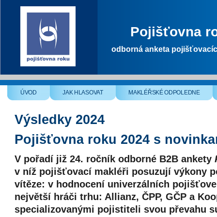
Pojišťovna r
odborná anketa pojišťovací
ÚVOD
JAK HLASOVAT
MAKLÉŘSKÉ ODPOLEDNE
Výsledky 2024
Pojišťovna roku 2024 s novink
V pořadí již 24. ročník odborné B2B ankety
v níž pojišťovací makléři posuzují výkony po
vítěze: v hodnocení univerzálních pojišťoven
největší hráči trhu: Allianz, ČPP, GČP a Koo
specializovanými pojistiteli svou převahu s