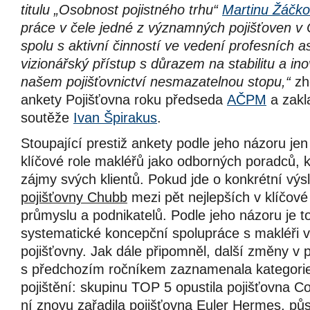
titulu „Osobnost pojistného trhu“
Martinu Žáčko
práce v čele jedné z významných pojišťoven v
spolu s aktivní činností ve vedení profesních 
vizionářský přístup s důrazem na stabilitu a in
našem pojišťovnictví nesmazatelnou stopu,“
zho
ankety Pojišťovna roku předseda
AČPM
a zakl
soutěže
Ivan Špirakus
.
Stoupající prestiž ankety podle jeho názoru je
klíčové role makléřů jako odborných poradců, k
zájmy svých klientů. Pokud jde o konkrétní výs
pojišťovny Chubb
mezi pět nejlepších v klíčové 
průmyslu a podnikatelů. Podle jeho názoru je 
systematické koncepční spolupráce s makléři 
pojišťovny. Jak dále připomněl, další změny v 
s předchozím ročníkem zaznamenala kategorie
pojištění: skupinu TOP 5 opustila pojišťovna 
ní znovu zařadila pojišťovna
Euler Hermes,
půs