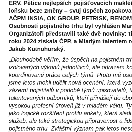
ERV. Pětice nejlepších pojišťovacích makléř
loňsku beze změny – svůj úspěch zopakoval
AČPM INSIA, OK GROUP, PETRISK, RENOM
Osobností pojistného trhu byl vyhlášen Mar
Organizátoři představili také dvě novinky: t
roku 2024 získala ČPP, a Mladým talentem r
Jakub Kutnohorský.
„
Dlouhodobě věřím, že úspěch na pojistném tr
izolovaných výkonů jednotlivců, ale odrazem k
koordinované práce celých týmů. Proto mě oso
jsme letos mohli udělit nová ocenění, která vyz
zázemí pojistitelů v podobě týmů upisovatelů, 
talentovaných odborníků, kteří přinášejí do ob
vysokou profesní úroveň již v mladém věku. T
jako logické rozšíření profilu ankety, která sled
služeb, ale také strategickou připravenost a lid
pojistného trhu. Zvláštní význam pak letos nes