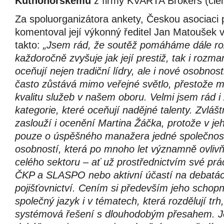
Kutnohorskému
z firmy KVARTA Brokers (člen
Za spoluorganizátora ankety, Českou asociaci 
komentoval její výkonný ředitel Jan Matoušek 
takto:
„Jsem rád, že soutěž pomáháme dále roz
každoročně zvyšuje jak její prestiž, tak i rozman
oceňují nejen tradiční lídry, ale i nové osobnost
často zůstává mimo veřejné světlo, přestože m
kvalitu služeb v našem oboru. Velmi jsem rád 
kategorie, které oceňují nadějné talenty. Zvlášt
zaslouží i ocenění Martina Žáčka, protože v je
pouze o úspěšného manažera jedné společnosti
osobností, která po mnoho let významně ovliv
celého sektoru – ať už prostřednictvím své pr
ČKP a SLASPO nebo aktivní účastí na debatác
pojišťovnictví. Cením si především jeho schop
společný jazyk i v tématech, která rozdělují trh
systémová řešení s dlouhodobým přesahem. Je 