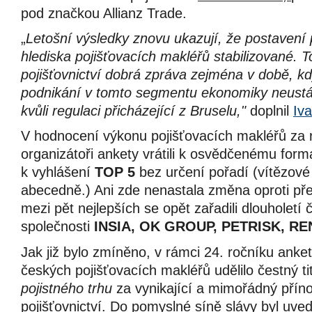
pod značkou Allianz Trade.
„
Letošní výsledky znovu ukazují, že postavení po
hlediska pojišťovacích makléřů stabilizované. T
pojišťovnictví dobrá zpráva zejména v době, k
podnikání v tomto segmentu ekonomiky neustál
kvůli regulaci přicházející z Bruselu,"
doplnil
Iv
V hodnocení výkonu pojišťovacích makléřů za 
organizátoři ankety vrátili k osvědčenému form
k vyhlášení
TOP 5
bez určení pořadí (vítězové 
abecedně.) Ani zde nenastala změna oproti př
mezi pět nejlepších se opět zařadili dlouholet
společnosti
INSIA, OK GROUP, PETRISK, R
Jak již bylo zmíněno, v rámci 24. ročníku anke
českých pojišťovacích makléřů udělilo čestný ti
pojistného trhu
za vynikající a mimořádný příno
pojišťovnictví. Do pomyslné síně slávy byl uv