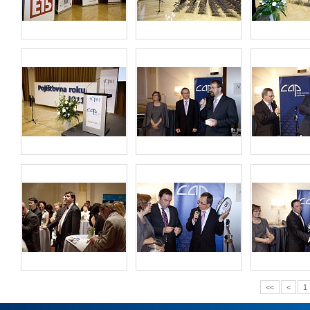
<<
<
1