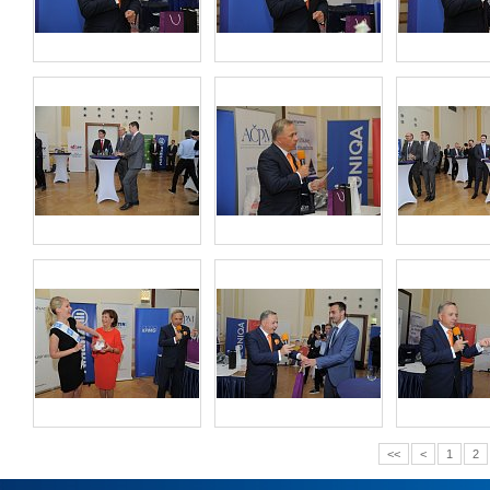
<<
<
1
2