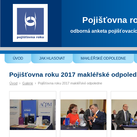
Pojišťovna r
odborná anketa pojišťovací
ÚVOD
JAK HLASOVAT
MAKLÉŘSKÉ ODPOLEDNE
Pojišťovna roku 2017 makléřské odpole
Úvod
›
Galerie
›
Pojišťovna roku 2017 makléřské odpoledne