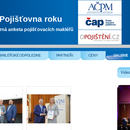
Pojišťovna roku
ná anketa pojišťovacích makléřů
MAKLÉŘSKÉ ODPOLEDNE
PARTNEŘI
CENY
GALERIE
Video