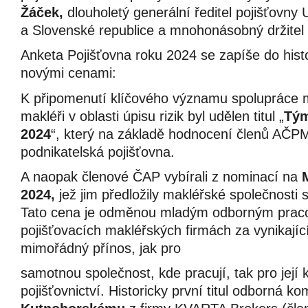
Žáček,
dlouholetý generální ředitel pojišťovny
a Slovenské republice a mnohonásobný držitel t
Anketa Pojišťovna roku 2024 se zapíše do hist
novými cenami:
K připomenutí klíčového významu spolupráce mez
makléři v oblasti úpisu rizik byl udělen titul „
Tým
2024
“, který na základě hodnocení členů AČP
podnikatelská pojišťovna.
A naopak členové ČAP vybírali z nominací na
2024,
jež jim předložily makléřské společnost
Tato cena je odměnou mladým odborným pracov
pojišťovacích makléřských firmách za vynikajíc
mimořádný přínos, jak pro
samotnou společnost, kde pracují, tak pro její k
pojišťovnictví. Historicky první titul odborná ko