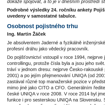
dokáže spojovat, a to je v dnešním prostředí st
Podrobné výsledky 24. ročníku ankety Poji
uvedeny v samostatné tabulce.
Osobnost pojistného trhu
Ing. Martin Žáček
Je absolventem Jaderné a fyzikálně inženýrské f
profesní dráhu jako vědecký pracovník.
Do pojišťovnictví vstoupil v roce 1994, nejprve 
controllingu, protože čísla byla a jsou jeho svět
tráví v jednom dresu: nejprve Česko-rakouské 
2001) a po jejím přejmenování UNIQA (od 2001
zastával různé top manažerské pozice v předst
mimo jiné jako CITO a CFO. Generálním ředite
české UNIQA v roce 2008. V roce 2014 byl jm
funkce i pro sesterskou UNIQA na Slovensku. S