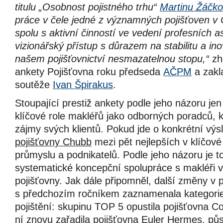
titulu „Osobnost pojistného trhu“
Martinu Žáčko
práce v čele jedné z významných pojišťoven v
spolu s aktivní činností ve vedení profesních 
vizionářský přístup s důrazem na stabilitu a in
našem pojišťovnictví nesmazatelnou stopu,“
zho
ankety Pojišťovna roku předseda
AČPM
a zakl
soutěže
Ivan Špirakus
.
Stoupající prestiž ankety podle jeho názoru je
klíčové role makléřů jako odborných poradců, k
zájmy svých klientů. Pokud jde o konkrétní výs
pojišťovny Chubb
mezi pět nejlepších v klíčové 
průmyslu a podnikatelů. Podle jeho názoru je 
systematické koncepční spolupráce s makléři 
pojišťovny. Jak dále připomněl, další změny v 
s předchozím ročníkem zaznamenala kategorie
pojištění: skupinu TOP 5 opustila pojišťovna 
ní znovu zařadila pojišťovna
Euler Hermes,
půs