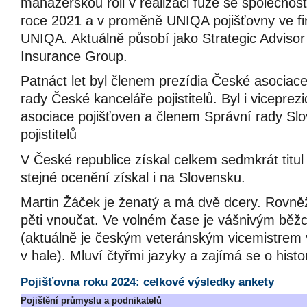
manažerskou roli v realizaci fúze se společno
roce 2021 a v proměně UNIQA pojišťovny ve fi
UNIQA. Aktuálně působí jako Strategic Adviso
Insurance Group.
Patnáct let byl členem prezídia České asociace
rady České kanceláře pojistitelů. Byl i vicepre
asociace pojišťoven a členem Správní rady Sl
pojistitelů
V České republice získal celkem sedmkrát titul
stejné ocenění získal i na Slovensku.
Martin Žáček je ženatý a má dvě dcery. Rovn
pěti vnoučat. Ve volném čase je vášnivým běžce
(aktuálně je českým veteránským vicemistrem
v hale). Mluví čtyřmi jazyky a zajímá se o histori
Pojišťovna roku 2024: celkové výsledky ankety
Pojištění průmyslu a podnikatelů