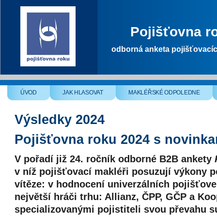
Pojišťovna r
odborná anketa pojišťovací
ÚVOD
JAK HLASOVAT
MAKLÉŘSKÉ ODPOLEDNE
Výsledky 2024
Pojišťovna roku 2024 s novink
V pořadí již 24. ročník odborné B2B ankety
v níž pojišťovací makléři posuzují výkony po
vítěze: v hodnocení univerzálních pojišťoven
největší hráči trhu: Allianz, ČPP, GČP a Koo
specializovanými pojistiteli svou převahu s