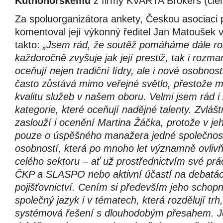
Kutnohorskému
z firmy KVARTA Brokers (člen
Za spoluorganizátora ankety, Českou asociaci 
komentoval její výkonný ředitel Jan Matoušek 
takto:
„Jsem rád, že soutěž pomáháme dále roz
každoročně zvyšuje jak její prestiž, tak i rozman
oceňují nejen tradiční lídry, ale i nové osobnost
často zůstává mimo veřejné světlo, přestože m
kvalitu služeb v našem oboru. Velmi jsem rád 
kategorie, které oceňují nadějné talenty. Zvlášt
zaslouží i ocenění Martina Žáčka, protože v je
pouze o úspěšného manažera jedné společnosti
osobností, která po mnoho let významně ovliv
celého sektoru – ať už prostřednictvím své pr
ČKP a SLASPO nebo aktivní účastí na debatác
pojišťovnictví. Cením si především jeho schop
společný jazyk i v tématech, která rozdělují trh
systémová řešení s dlouhodobým přesahem. Je 