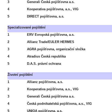
3
Generali Česká pojišťovna a.s.
4
Kooperativa pojišťovna, a.s., VIG
5
DIRECT pojišťovna, a.s.
Specializované pojištění
1
ERV Evropská pojišťovna, a.s.
2
Allianz Trade/EULER HERMES
3
AGRA pojišťovna, organizační složka
4
Atradius Česká republika
5
D.A.S. právní ochrana
Životní pojištění
1
Allianz pojišťovna, a.s.
2
Kooperativa pojišťovna, a.s., VIG
3
Generali Česká pojišťovna a.s.
4
Česká podnikatelská pojišťovna, a.s., VIG
5
UNIQA pojišťovna, a.s.