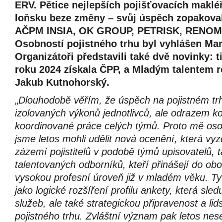
ERV. Pětice nejlepších pojišťovacích makléř
loňsku beze změny – svůj úspěch zopakoval
AČPM INSIA, OK GROUP, PETRISK, RENOM
Osobností pojistného trhu byl vyhlášen Mar
Organizátoři představili také dvě novinky: t
roku 2024 získala ČPP, a Mladým talentem r
Jakub Kutnohorský.
„
Dlouhodobě věřím, že úspěch na pojistném tr
izolovaných výkonů jednotlivců, ale odrazem k
koordinované práce celých týmů. Proto mě oso
jsme letos mohli udělit nová ocenění, která vyz
zázemí pojistitelů v podobě týmů upisovatelů, 
talentovaných odborníků, kteří přinášejí do ob
vysokou profesní úroveň již v mladém věku. T
jako logické rozšíření profilu ankety, která sled
služeb, ale také strategickou připravenost a lid
pojistného trhu. Zvláštní význam pak letos nes