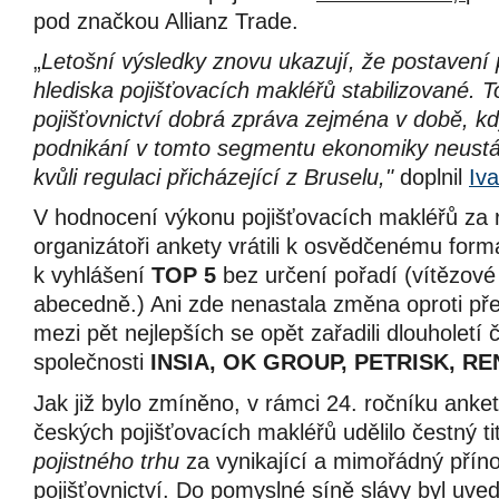
pod značkou Allianz Trade.
„
Letošní výsledky znovu ukazují, že postavení po
hlediska pojišťovacích makléřů stabilizované. T
pojišťovnictví dobrá zpráva zejména v době, k
podnikání v tomto segmentu ekonomiky neustál
kvůli regulaci přicházející z Bruselu,"
doplnil
Iv
V hodnocení výkonu pojišťovacích makléřů za 
organizátoři ankety vrátili k osvědčenému form
k vyhlášení
TOP 5
bez určení pořadí (vítězové 
abecedně.) Ani zde nenastala změna oproti př
mezi pět nejlepších se opět zařadili dlouholet
společnosti
INSIA, OK GROUP, PETRISK, R
Jak již bylo zmíněno, v rámci 24. ročníku anke
českých pojišťovacích makléřů udělilo čestný ti
pojistného trhu
za vynikající a mimořádný příno
pojišťovnictví. Do pomyslné síně slávy byl uv