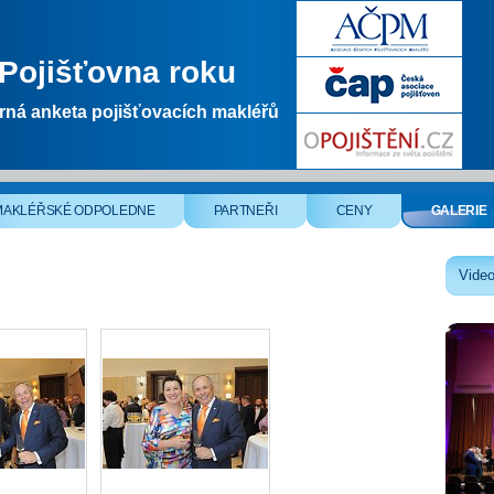
Pojišťovna roku
ná anketa pojišťovacích makléřů
MAKLÉŘSKÉ ODPOLEDNE
PARTNEŘI
CENY
GALERIE
Video