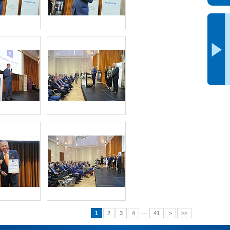
...
1
2
3
4
41
>
>>